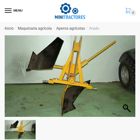
Skip
Skip
to
to
MENU
0
navigation
content
Inicio
/
Maquinaria agrícola
/
Aperos agrícolas
/
Arado