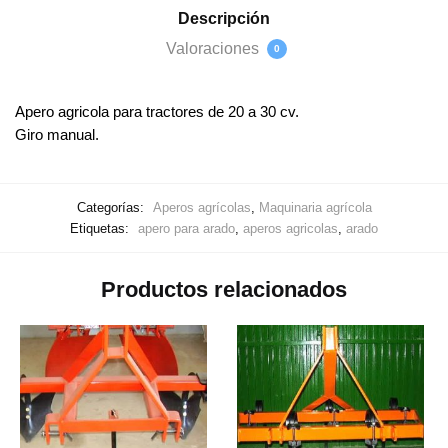
Descripción
Valoraciones
0
Apero agricola para tractores de 20 a 30 cv.
Giro manual.
Categorías:
Aperos agrícolas
,
Maquinaria agrícola
Etiquetas:
apero para arado
,
aperos agricolas
,
arado
Productos relacionados