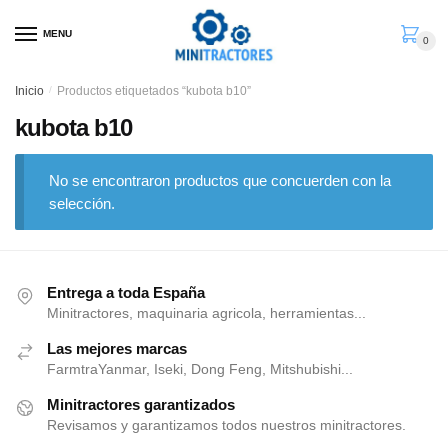
Skip
Skip
to
to
MENU
0
navigation
content
Inicio
/
Productos etiquetados “kubota b10”
kubota b10
No se encontraron productos que concuerden con la
selección.
Entrega a toda España
Minitractores, maquinaria agricola, herramientas...
Las mejores marcas
FarmtraYanmar, Iseki, Dong Feng, Mitshubishi...
Minitractores garantizados
Revisamos y garantizamos todos nuestros minitractores.