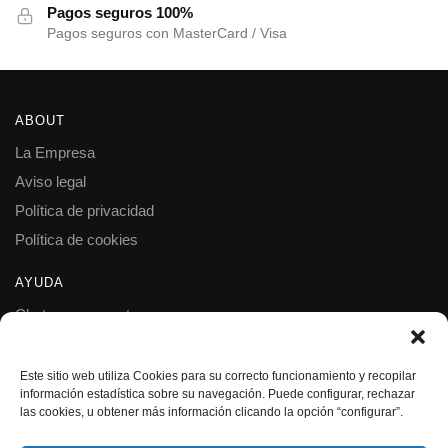
Pagos seguros 100%
Pagos seguros con MasterCard / Visa
ABOUT
La Empresa
Aviso legal
Política de privacidad
Política de cookies
AYUDA
Chatea con nosotros
Preguntas frecuentes
Contacto
Este sitio web utiliza Cookies para su correcto funcionamiento y recopilar
información estadística sobre su navegación. Puede configurar, rechazar
las cookies, u obtener más información clicando la opción “configurar”.
SÍGUENOS
Facebook